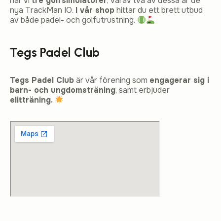
har vi
tre golfsimulatorer
, varav två av dessa är de
nya TrackMan IO.
I vår shop
hittar du ett brett utbud
av både padel- och golfutrustning.
Tegs Padel Club
Tegs Padel Club
är vår förening som
engagerar sig i
barn- och ungdomsträning
, samt erbjuder
elitträning.